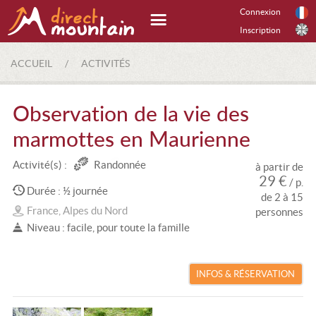
Connexion
Inscription
ACCUEIL
/
ACTIVITÉS
Observation de la vie des
marmottes en Maurienne
Activité(s) :
Randonnée
à partir de
29 €
/ p.
Durée : ½ journée
de 2 à 15
France, Alpes du Nord
personnes
Niveau : facile, pour toute la famille
INFOS & RÉSERVATION