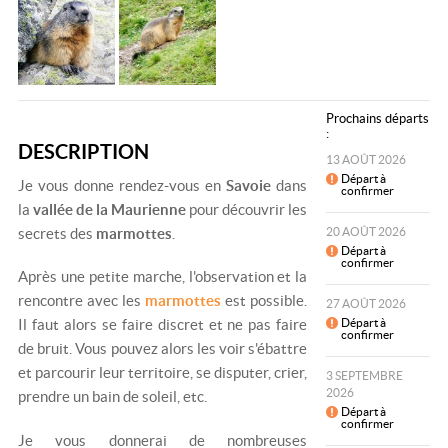
Prochains départs
:
DESCRIPTION
13 AOÛT 2026
Départ à
Je vous donne rendez-vous en
Savoie
dans
confirmer
la
vallée de la Maurienne
pour découvrir les
secrets des
marmottes
.
20 AOÛT 2026
Départ à
confirmer
Après une petite marche, l'observation et la
rencontre avec les
marmottes
est possible.
27 AOÛT 2026
Il faut alors se faire discret et ne pas faire
Départ à
confirmer
de bruit. Vous pouvez alors les voir s'ébattre
et parcourir leur territoire, se disputer, crier,
3 SEPTEMBRE
2026
prendre un bain de soleil, etc.
Départ à
confirmer
Je vous donnerai de nombreuses