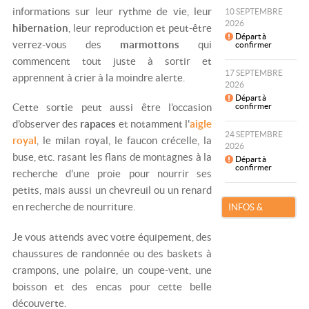
informations sur leur rythme de vie, leur
10 SEPTEMBRE
2026
hibernation
, leur reproduction et peut-être
Départ à
verrez-vous des
marmottons
qui
confirmer
commencent tout juste à sortir et
17 SEPTEMBRE
apprennent à crier à la moindre alerte.
2026
Départ à
Cette sortie peut aussi être l'occasion
confirmer
d'observer des
rapaces
et notamment l'
aigle
24 SEPTEMBRE
royal
, le milan royal, le faucon crécelle, la
2026
buse, etc. rasant les flans de montagnes à la
Départ à
confirmer
recherche d'une proie pour nourrir ses
petits, mais aussi un chevreuil ou un renard
en recherche de nourriture.
INFOS &
RÉSERVATION
Je vous attends avec votre équipement, des
chaussures de randonnée ou des baskets à
crampons, une polaire, un coupe-vent, une
boisson et des encas pour cette belle
découverte.