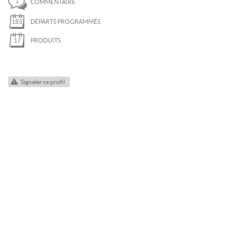
1
COMMENTAIRE
QUETTES
183
DÉPARTS PROGRAMMÉS
I DE RANDONNÉE
17
PRODUITS
NOWKITE
ÉLÉOLOGIE
Signaler ce profil
AIL
T
A FERRATA