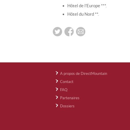
Hôtel de l’Europe ***.
Hôtel du Nord **.
A propos de DirectMountain
Contact
FAQ
Partenaires
Dossiers