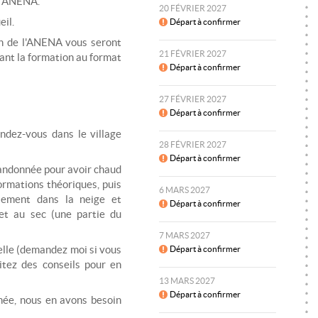
l'ANENA.
20 FÉVRIER 2027
eil.
Départ à confirmer
on de l'ANENA vous seront
21 FÉVRIER 2027
nt la formation au format
Départ à confirmer
27 FÉVRIER 2027
Départ à confirmer
endez-vous dans le village
28 FÉVRIER 2027
Départ à confirmer
andonnée pour avoir chaud
ormations théoriques, puis
6 MARS 2027
blement dans la neige et
Départ à confirmer
et au sec (une partie du
7 MARS 2027
elle (demandez moi si vous
Départ à confirmer
itez des conseils pour en
13 MARS 2027
Départ à confirmer
née, nous en avons besoin