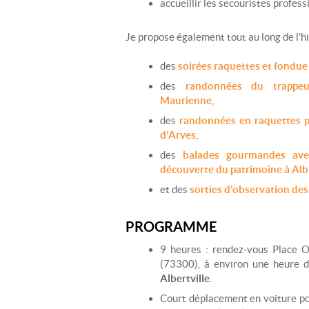
accueillir les secouristes profess
Je propose également tout au long de l'hiv
des
soirées raquettes et fondue
des
randonnées du trappe
Maurienne
,
des
randonnées en raquettes po
d'Arves
,
des
balades gourmandes ave
découverte du patrimoine à Alb
et des
sorties d'observation de
PROGRAMME
9 heures : rendez-vous Place 
(73300), à environ une heure 
Albertville
.
Court déplacement en voiture pou