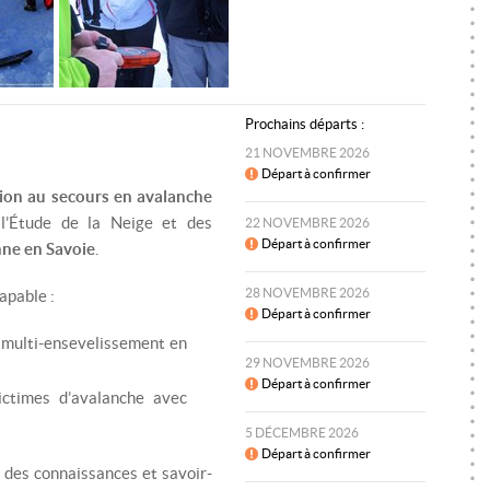
SKI DE RANDONNÉE
MONITEUR SKI/SNOWBOARD
RA
SNOWKITE
MONITEUR SNOWKITE
SK
SPÉLÉOLOGIE
MONITEUR SPÉLÉOLOGIE
S
Prochains départs :
TRAIL
SP
21 NOVEMBRE 2026
Départ à confirmer
VTT
TR
ion au secours en avalanche
l’Étude de la Neige et des
22 NOVEMBRE 2026
VIA FERRATA
VT
Départ à confirmer
nne en Savoie
.
VI
28 NOVEMBRE 2026
apable :
Départ à confirmer
e multi-ensevelissement en
29 NOVEMBRE 2026
Départ à confirmer
ictimes d’avalanche avec
5 DÉCEMBRE 2026
Départ à confirmer
 des connaissances et savoir-