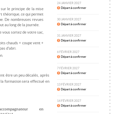
24 JANVIER 2027
Départ à confirmer
sur le principe de la mise
rt théorique, ce qui permet
pe. De nombreuses revues
30 JANVIER 2027
Départ à confirmer
ut au long de la journée.
e vous sortez de votre sac,
31 JANVIER 2027
Départ à confirmer
bits chauds + coupe vent +
pas d'abri.
6 FÉVRIER 2027
n.
Départ à confirmer
7 FÉVRIER 2027
Départ à confirmer
ent être un peu décalés, après
la formation sera effectué en
13 FÉVRIER 2027
Départ à confirmer
14 FÉVRIER 2027
Départ à confirmer
accompagnateur en