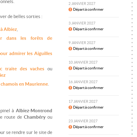
ionnels.
2 JANVIER 2027
Départ à confirmer
er de belles sorties :
3 JANVIER 2027
 à Albiez
,
Départ à confirmer
ur dans les forêts de
9 JANVIER 2027
Départ à confirmer
ur admirer les Aiguilles
10 JANVIER 2027
Départ à confirmer
c traite des vaches
ou
iez
16 JANVIER 2027
s chamois en Maurienne
.
Départ à confirmer
17 JANVIER 2027
Départ à confirmer
Opinel à
Albiez-Montrond
de route de
Chambéry
ou
23 JANVIER 2027
Départ à confirmer
r se rendre sur le site de