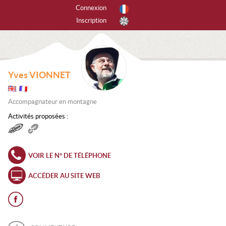
Connexion
Inscription
r activités
tes les activités
Yves VIONNET
PINISME
Accompagnateur en montagne
ANYONING
Activités proposées :
SCADE DE GLACE
CALADE
VOIR LE N° DE TÉLÉPHONE
EERIDE
ACCÉDER AU SITE WEB
RAPENTE
ANDONNÉE