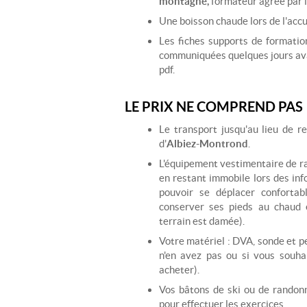
montagne,
formateur agréé par 
Une boisson chaude lors de l'accu
Les fiches supports de formati
communiquées quelques jours ava
pdf.
LE PRIX NE COMPREND PAS
Le transport jusqu'au lieu de r
d'
Albiez-Montrond
.
L'équipement vestimentaire de r
en restant immobile lors des inf
pouvoir se déplacer conforta
conserver ses pieds au chaud 
terrain est damée).
Votre matériel : DVA, sonde et p
n'en avez pas ou si vous souha
acheter).
Vos bâtons de ski ou de randon
pour effectuer les exercices.