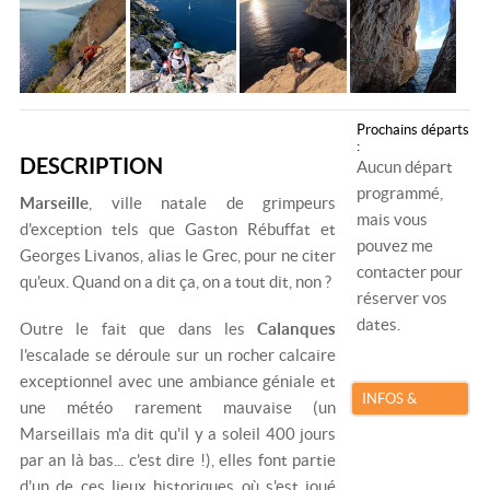
Prochains départs
:
DESCRIPTION
Aucun départ
programmé,
Marseille
, ville natale de grimpeurs
mais vous
d'exception tels que Gaston Rébuffat et
pouvez me
Georges Livanos, alias le Grec, pour ne citer
contacter pour
qu'eux. Quand on a dit ça, on a tout dit, non ?
réserver vos
dates.
Outre le fait que dans les
Calanques
l'escalade se déroule sur un rocher calcaire
exceptionnel avec une ambiance géniale et
INFOS &
une météo rarement mauvaise (un
RÉSERVATION
Marseillais m'a dit qu'il y a soleil 400 jours
par an là bas... c'est dire !), elles font partie
d'un de ces lieux historiques où s'est joué