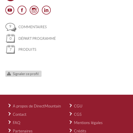
9
COMMENTAIRES
0
DÉPART PROGRAMMÉ
7
PRODUITS
Signaler ce profil
A propos de DirectMountain
CGU
Contact
CGS
FAQ
Mentions légales
Partenaires
Crédits