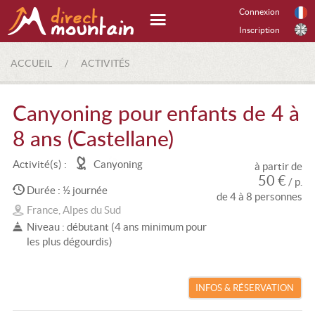
Connexion
Inscription
ACCUEIL
/
ACTIVITÉS
Canyoning pour enfants de 4 à
8 ans (Castellane)
Activité(s) :
Canyoning
à partir de
50 €
/ p.
Durée : ½ journée
de 4 à 8 personnes
France, Alpes du Sud
Niveau : débutant (4 ans minimum pour
les plus dégourdis)
INFOS & RÉSERVATION