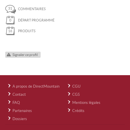
31
COMMENTAIRES
0
DÉPART PROGRAMMÉ
16
PRODUITS
Signaler ce profil
A propos de DirectMountain
CGU
Contact
CGS
FAQ
Mentions légales
Partenaires
Crédits
Dossiers