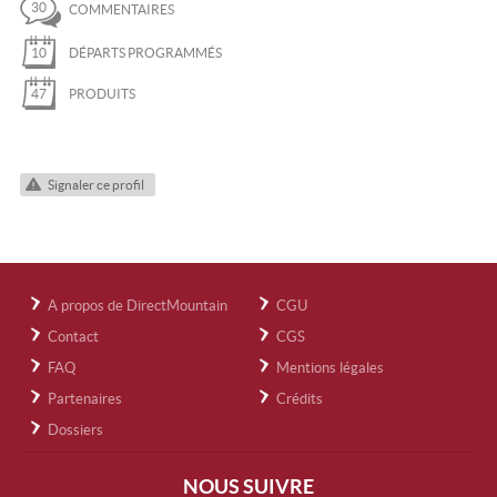
30
COMMENTAIRES
10
DÉPARTS PROGRAMMÉS
47
PRODUITS
Signaler ce profil
A propos de DirectMountain
CGU
Contact
CGS
FAQ
Mentions légales
Partenaires
Crédits
Dossiers
NOUS SUIVRE