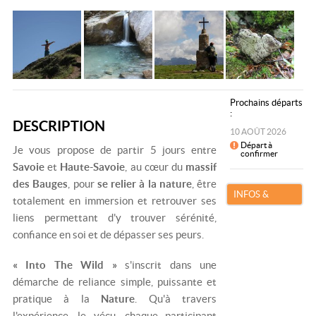
Prochains départs
:
DESCRIPTION
10 AOÛT 2026
Départ à
Je vous propose de partir 5 jours entre
confirmer
Savoie
et
Haute-Savoie
, au cœur du
massif
des Bauges
, pour
se relier à la nature
, être
INFOS &
totalement en immersion et retrouver ses
RÉSERVATION
liens permettant d'y trouver sérénité,
confiance en soi et de dépasser ses peurs.
« Into The Wild »
s'inscrit dans une
démarche de reliance simple, puissante et
pratique à la
Nature
. Qu'à travers
l'expérience, le vécu, chaque participant