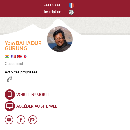
Connexion
Inscription
r activités
tes les activités
Yam BAHADUR
PINISME
GURUNG
ANYONING
Guide local
SCADE DE GLACE
Activités proposées :
CALADE
VOIR LE N° MOBILE
EERIDE
ACCÉDER AU SITE WEB
RAPENTE
ANDONNÉE