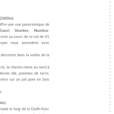
(2600m).
offre une vue panoramique de
Gauri
,
Shanker
,
Numbur
,
sent au cours de ce vol de 45
erpas nous attendent avec
escente dans la vallée de la
1m), le chemin mène au nord à
ultivés blé, pommes de terre,
ière sur un joli pont en bois
e.
0m).
ade le long de la Dudh-Kosi.