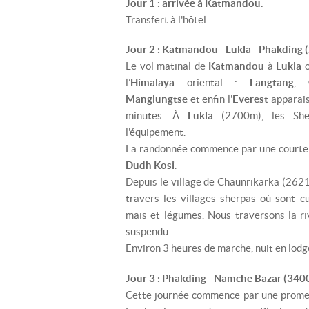
Jour 1 : arrivée à Katmandou.
Transfert à l'hôtel.
Jour 2 : Katmandou - Lukla - Phakding 
Le vol matinal de
Katmandou
à
Lukla
l’
Himalaya
oriental :
Langtang
,
Manglungtse
et enfin l'
Everest
apparais
minutes. À
Lukla
(2700m), les Sh
l'équipement.
La randonnée commence par une courte d
Dudh Kosi
.
Depuis le village de Chaunrikarka (262
travers les villages sherpas où sont c
maïs et légumes. Nous traversons la riv
suspendu.
Environ 3 heures de marche, nuit en lodg
Jour 3 : Phakding - Namche Bazar (340
Cette journée commence par une promen