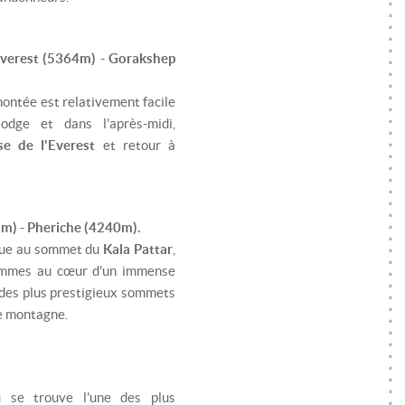
Everest (5364m) - Gorakshep
montée est relativement facile
lodge et dans l'après-midi,
e de l'Everest
et retour à
5m) - Pheriche (4240m).
 vue au sommet du
Kala Pattar
,
sommes au cœur d'un immense
 des plus prestigieux sommets
e montagne.
ù se trouve l'une des plus