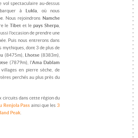
e vol spectaculaire au-dessus
ébarquer à
Lukla
, où nous
ée
. Nous rejoindrons
Namche
re le
Tibet
et le
pays Sherpa
,
ussi l'occasion de prendre une
née. Puis nous entrerons dans
s mythiques, dont 3 de plus de
lu
(8475m),
Lhotse
(8383m),
ptse
(7879m), l'
Ama Dablam
illages en pierre sèche, de
tères perchés au plus près du
circuits dans cette région du
du Renjola Pass
ainsi que les
3
Island Peak
.