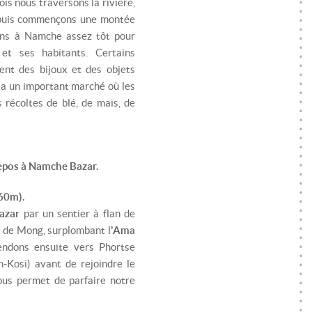
is nous traversons la rivière,
 puis commençons une montée
ons à Namche assez tôt pour
 et ses habitants. Certains
nt des bijoux et des objets
y a un important marché où les
 récoltes de blé, de maïs, de
repos à Namche Bazar.
60m).
azar
par un sentier à flan de
l de Mong, surplombant l
'Ama
endons ensuite vers Phortse
h-Kosi) avant de rejoindre le
ous permet de parfaire notre