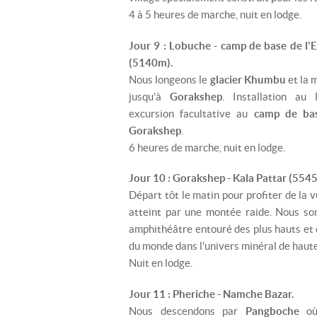
4 à 5 heures de marche, nuit en lodge.
Jour 9 : Lobuche - camp de base de l'
(5140m).
Nous longeons le
glacier Khumbu
et la 
jusqu'à
Gorakshep
. Installation au 
excursion facultative au
camp de bas
Gorakshep
.
6 heures de marche, nuit en lodge.
Jour 10 : Gorakshep - Kala Pattar (554
Départ tôt le matin pour profiter de la
atteint par une montée raide. Nous 
amphithéâtre entouré des plus hauts et
du monde dans l'univers minéral de haut
Nuit en lodge.
Jour 11 : Pheriche - Namche Bazar.
Nous descendons par
Pangboche
o