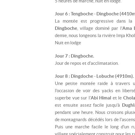
5 heures de marche, nuit en lodge.
Jour 6 : Tengboche - Dingboche (4410m
La montée est progressive dans l
Dingboche
, village dominé par l'
Ama 
demie, nous longeons la rivière Imja Khol
Nuit en lodge
Jour 7 : Dingboche.
Jour de repos et d'acclimatation.
Jour 8 : Dingdoche - Lobuche (4910m).
Une petite montée raide à travers u
l'occasion de voir des yacks en libert
superbe vue sur l'
Abi Himal
et le
Chol
est ensuite assez facile jusqu'à
Dughl
pendant une heure. Nous croisons plusi
de montagnards décédés lors de l'ascens
Puis une marche facile le long d'un 
village spécialement construit pour les 