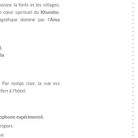
ons la forêt et les villages,
le cœur spirituel du
Khumbu
.
gnifique dominé par l'
Ama
.
la
.
 Par temps clair, la vue est
ert à l'hôtel.
cophone expérimenté.
roport.
se.