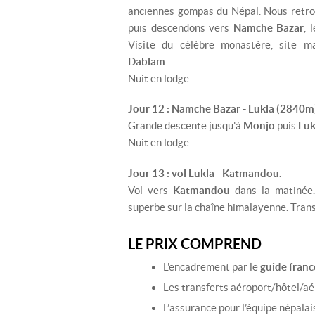
anciennes gompas du Népal. Nous retrouv
puis descendons vers
Namche Bazar
, 
Visite du célèbre monastère, site ma
Dablam
.
Nuit en lodge.
Jour 12 : Namche Bazar - Lukla (2840m)
Grande descente jusqu'à
Monjo
puis
Luk
Nuit en lodge.
Jour 13 : vol Lukla - Katmandou.
Vol vers
Katmandou
dans la matinée.
superbe sur la chaîne himalayenne. Transf
LE PRIX COMPREND
L'encadrement par le
guide fran
Les transferts aéroport/hôtel/aé
L’assurance pour l’équipe népalai