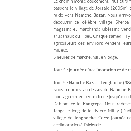
Le chemin monte doucement. Plusieurs fo
passons le village de Jorsale (2805m)
raide vers
Namche Bazar
. Nous arriv
découvrir ce célèbre village Sherpa
magasins et marchands tibétains vende
artisanaux du Tibet. Chaque samedi, il 
agriculteurs des environs vendent leurs
mil, etc.
5 heures de marche, nuit en lodge.
Jour 4 : journée d'acclimatation et de 
Jour 5 : Namche Bazar - Tengboche (38
Nous montons au-dessus de
Namche B
montagne et en pente douce jusqu'au co
Dablam
et le
Kangtega
. Nous redesc
Tenga le long de la rivière Milky (Dud
village de
Tengboche
. Cette journée n
acclimatation à l’altitude.