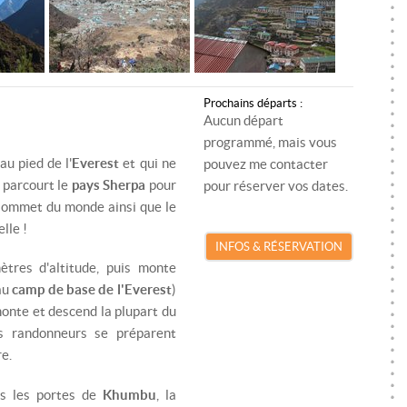
SKI DE RANDONNÉE
MONITEUR SKI/SNOWBOARD
RA
SNOWKITE
MONITEUR SNOWKITE
SK
SPÉLÉOLOGIE
MONITEUR SPÉLÉOLOGIE
S
Prochains départs :
Aucun départ
TRAIL
SP
programmé, mais vous
VTT
TR
au pied de l'
Everest
et qui ne
pouvez me contacter
k
parcourt le
pays Sherpa
pour
pour réserver vos dates.
VIA FERRATA
VT
 sommet du monde ainsi que le
lle !
VI
INFOS & RÉSERVATION
res d'altitude, puis monte
au
camp de base de l'Everest
)
 monte et descend la plupart du
es randonneurs se préparent
re.
ns les portes de
Khumbu
, la