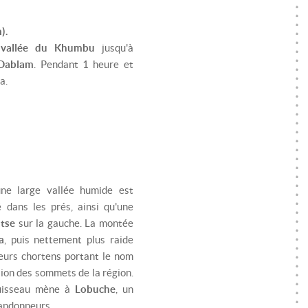
).
a
vallée du Khumbu
jusqu'à
Dablam
. Pendant 1 heure et
a.
ne large vallée humide est
é dans les prés, ainsi qu'une
atse
sur la gauche. La montée
a
, puis nettement plus raide
eurs chortens portant le nom
ion des sommets de la région.
ruisseau mène à
Lobuche
, un
randonneurs.