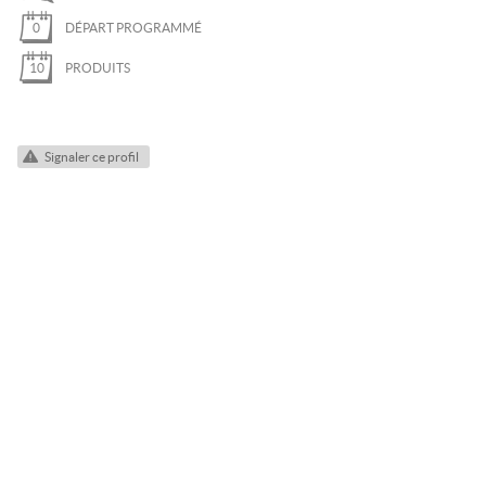
QUETTES
0
DÉPART PROGRAMMÉ
I DE RANDONNÉE
10
PRODUITS
NOWKITE
ÉLÉOLOGIE
Signaler ce profil
AIL
T
A FERRATA