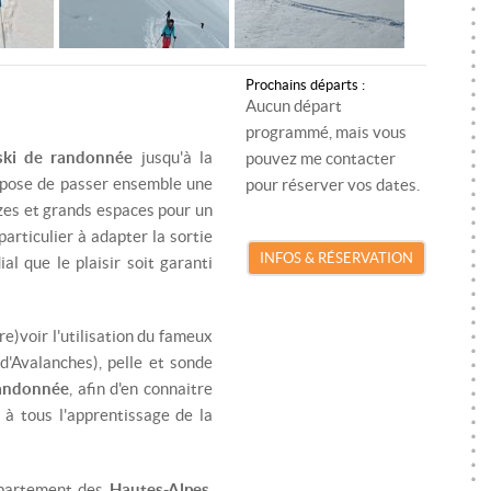
SKI DE RANDONNÉE
MONITEUR SKI/SNOWBOARD
RA
SNOWKITE
MONITEUR SNOWKITE
SK
Prochains départs :
SPÉLÉOLOGIE
MONITEUR SPÉLÉOLOGIE
S
Aucun départ
programmé, mais vous
TRAIL
SP
ski de randonnée
jusqu'à la
pouvez me contacter
opose de passer ensemble une
pour réserver vos dates.
VTT
TR
èzes et grands espaces pour un
articulier à adapter la sortie
VIA FERRATA
VT
INFOS & RÉSERVATION
al que le plaisir soit garanti
VI
e)voir l'utilisation du fameux
'Avalanches), pelle et sonde
randonnée
, afin d'en connaitre
e à tous l'apprentissage de la
épartement des
Hautes-Alpes
,