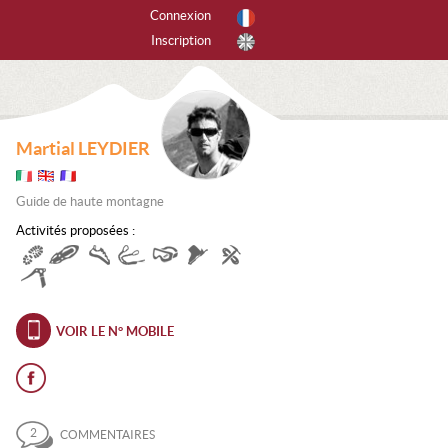
Connexion
Inscription
r activités
tes les activités
Martial LEYDIER
PINISME
Guide de haute montagne
ANYONING
Activités proposées :
SCADE DE GLACE
CALADE
EERIDE
VOIR LE N° MOBILE
RAPENTE
ANDONNÉE
2
COMMENTAIRES