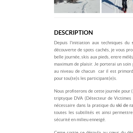
DESCRIPTION
Depuis l'initiation aux techniques du
découverte de spots cachés, je vous pr
belle journée, skis aux pieds, entre mél
maximum de plaisir. Je porterai un soin p
au niveau de chacun car il est primordi
pour tou(te)s les participant(e)s.
Nous profiterons de cette journée pour (r
triptyque DVA (Détecteur de Victimes d
nécessaire dans la pratique du
ski de 
toutes les subtilités et ainsi permettr
sécurité en milieu enneigé.
Cette sortie se déroula au cœur du d