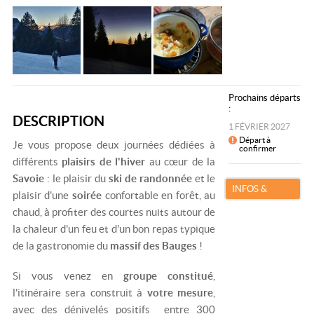
Prochains départs
:
DESCRIPTION
1 FÉVRIER 2027
Départ à
Je vous propose deux journées dédiées à
confirmer
différents
plaisirs de l'hiver
au cœur de la
Savoie
: le plaisir du
ski de randonnée
et le
INFOS &
plaisir d'une
soirée
confortable en forêt, au
RÉSERVATION
chaud, à profiter des courtes nuits autour de
la chaleur d'un feu et d'un bon repas typique
de la gastronomie du
massif des Bauges
!
Si vous venez en
groupe constitué
,
l'itinéraire sera construit à
votre mesure
,
avec des dénivelés positifs entre 300