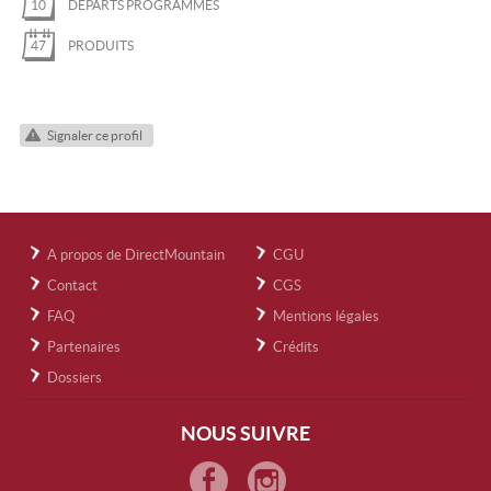
10
DÉPARTS PROGRAMMÉS
47
PRODUITS
Signaler ce profil
A propos de DirectMountain
CGU
Contact
CGS
FAQ
Mentions légales
Partenaires
Crédits
Dossiers
NOUS SUIVRE