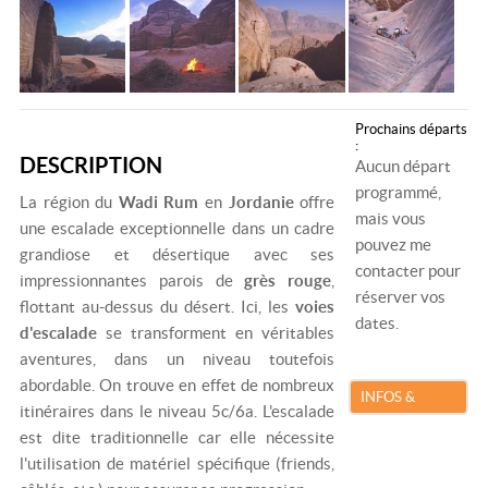
Prochains départs
:
DESCRIPTION
Aucun départ
programmé,
La région du
Wadi Rum
en
Jordanie
offre
mais vous
une escalade exceptionnelle dans un cadre
pouvez me
grandiose et désertique avec ses
contacter pour
impressionnantes parois de
grès rouge
,
réserver vos
flottant au-dessus du désert. Ici, les
voies
dates.
d'escalade
se transforment en véritables
aventures, dans un niveau toutefois
abordable. On trouve en effet de nombreux
INFOS &
itinéraires dans le niveau 5c/6a. L'escalade
RÉSERVATION
est dite traditionnelle car elle nécessite
l'utilisation de matériel spécifique (friends,