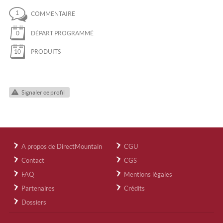
1
COMMENTAIRE
0
DÉPART PROGRAMMÉ
10
PRODUITS
Signaler ce profil
A propos de DirectMountain
CGU
Contact
CGS
FAQ
Mentions légales
Partenaires
Crédits
Dossiers