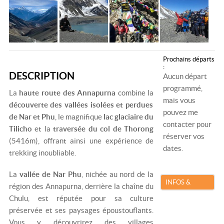
Prochains départs
:
DESCRIPTION
Aucun départ
programmé,
La
haute route des Annapurna
combine la
mais vous
découverte des vallées isolées et perdues
pouvez me
de Nar et Phu
, le magnifique
lac glaciaire du
contacter pour
Tilicho
et la
traversée du col de Thorong
réserver vos
(5416m), offrant ainsi une expérience de
dates.
trekking inoubliable.
La
vallée de Nar Phu
, nichée au nord de la
INFOS &
région des Annapurna, derrière la chaîne du
RÉSERVATION
Chulu, est réputée pour sa culture
préservée et ses paysages époustouflants.
Vous y découvrirez des villages