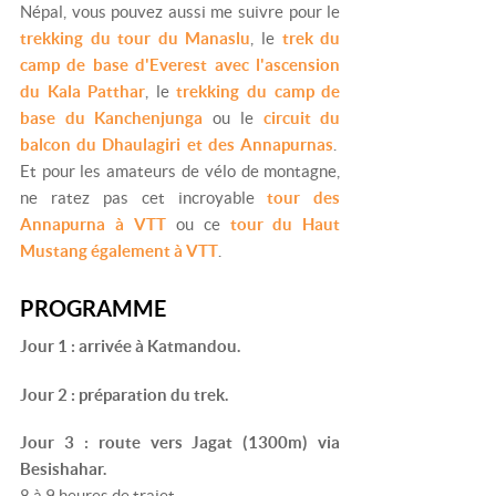
Népal, vous pouvez aussi me suivre pour le
trekking du tour du Manaslu
, le
trek du
camp de base d'Everest avec l'ascension
du Kala Patthar
, le
trekking du camp de
base du Kanchenjunga
ou le
circuit du
balcon du Dhaulagiri et des Annapurnas
.
Et pour les amateurs de vélo de montagne,
ne ratez pas cet incroyable
tour des
Annapurna à VTT
ou ce
tour du Haut
Mustang également à VTT
.
PROGRAMME
Jour 1 : arrivée à Katmandou.
Jour 2 : préparation du trek.
Jour 3 : route vers Jagat (1300m) via
Besishahar.
8 à 9 heures de trajet.