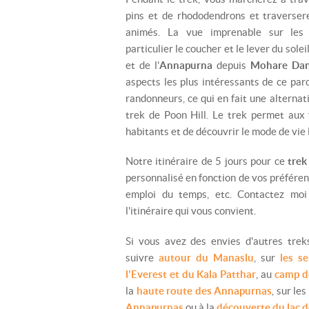
pins et de rhododendrons et traversere
animés. La vue imprenable sur les
particulier le coucher et le lever du solei
et de l'
Annapurna
depuis
Mohare Da
aspects les plus intéressants de ce parc
randonneurs, ce qui en fait une alternat
trek de Poon Hill. Le trek permet aux v
habitants et de découvrir le mode de vie 
Notre itinéraire de 5 jours pour ce
trek
personnalisé en fonction de vos préféren
emploi du temps, etc. Contactez moi
l'itinéraire qui vous convient.
Si vous avez des envies d'autres tre
suivre
autour du Manaslu
, sur
les s
l'Everest et du Kala Patthar
, au
camp d
la
haute route des Annapurnas
, sur les
Annapurnas
ou à la
découverte du lac 