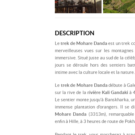
DESCRIPTION
Le
trek de Mohare Danda
est un trek co
merveilleuses vues sur les montagnes 
immersive. Situé juste au sud de la célèb
jours se déroule hors des sentiers ba
intime avec la culture locale et la nature.
Le
trek de Mohare Danda
débute à Gale
sur la rive de la
rivière Kali Gandaki
à 4
Le sentier monte jusqu'à Banskharka, u
immense plantation d'orangers. Il se d
Mohare Danda
(3313m), remarquable 
enfin à Hille, à 3 heures de route de Pokh
Pendant le trek, vous marcherez à trav