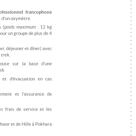
ofessionnel francophone
t d'un oxymètre.
s (poids maximum : 12 kg
pour un groupe de plus de 4
er, déjeuner et dîner) avec
 trek.
house sur la base d'une
ek.
e et d'évacuation en cas
gement et l'assurance de
s frais de service et les
hwor et de Hille à Pokhara