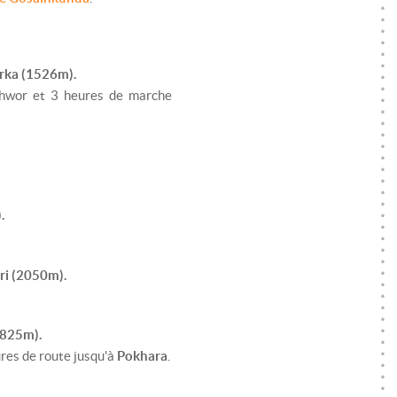
arka (1526m).
shwor et 3 heures de marche
.
eri (2050m).
 (825m).
ures de route jusqu'à
Pokhara
.