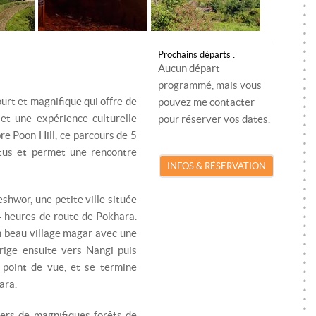
SKI DE RANDONNÉE
MONITEUR SKI/SNOWBOARD
RA
SNOWKITE
MONITEUR SNOWKITE
SK
Prochains départs :
SPÉLÉOLOGIE
MONITEUR SPÉLÉOLOGIE
S
Aucun départ
programmé, mais vous
TRAIL
SP
urt et magnifique qui offre de
pouvez me contacter
et une expérience culturelle
pour réserver vos dates.
VTT
TR
re Poon Hill, ce parcours de 5
ttus et permet une rencontre
VIA FERRATA
VT
INFOS & RÉSERVATION
VI
shwor, une petite ville située
 heures de route de Pokhara.
n beau village magar avec une
irige ensuite vers Nangi puis
point de vue, et se termine
ara.
ers de magnifiques forêts de