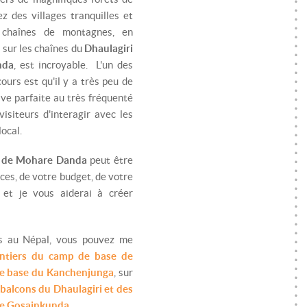
z des villages tranquilles et
 chaînes de montagnes, en
l sur les chaînes du
Dhaulagiri
nda
, est incroyable. L'un des
ours est qu'il y a très peu de
ive parfaite au très fréquenté
isiteurs d'interagir avec les
local.
 de Mohare Danda
peut être
ces, de votre budget, de votre
 et je vous aiderai à créer
ks au Népal, vous pouvez me
entiers du camp de base de
e base du Kanchenjunga
, sur
balcons du Dhaulagiri et des
de Gosainkunda
.