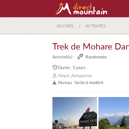
ACCUEIL
/
ACTIVITÉS
Trek de Mohare Da
Activité(s) :
Randonnée
Durée : 5 jours
Népal, Annapurna
Niveau : facile à modéré