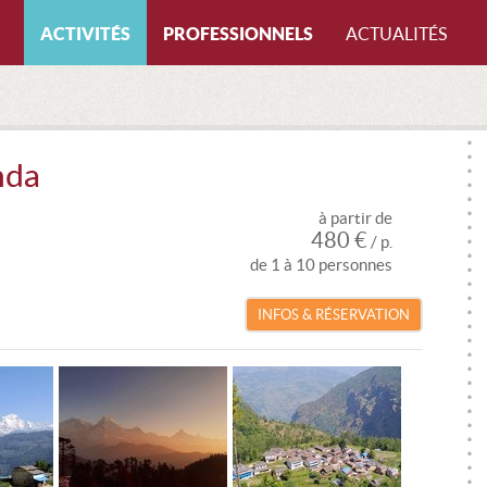
ACTIVITÉS
PROFESSIONNELS
ACTUALITÉS
Toutes les activités
Par qualifications
Pa
ALPINISME
Toutes les qualifications
Tou
nda
CANYONING
ACCOMPAGNATEUR EN MONTAGNE
AL
à partir de
CASCADE DE GLACE
GUIDE DE HAUTE MONTAGNE
C
480 €
/ p.
de 1 à 10 personnes
ESCALADE
GUIDE LOCAL
CA
INFOS & RÉSERVATION
FREERIDE
MONITEUR VTT
ES
PARAPENTE
MONITEUR CANYONING
FR
RANDONNÉE
MONITEUR ESCALADE
PA
RAQUETTES
MONITEUR PARAPENTE
R