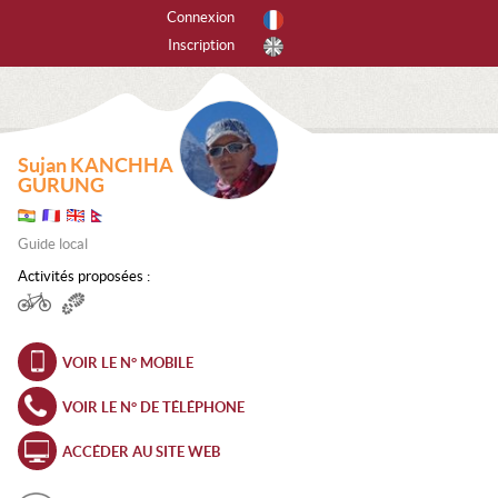
Connexion
Inscription
r activités
tes les activités
Sujan KANCHHA
PINISME
GURUNG
ANYONING
Guide local
SCADE DE GLACE
Activités proposées :
CALADE
VOIR LE N° MOBILE
EERIDE
VOIR LE N° DE TÉLÉPHONE
RAPENTE
ACCÉDER AU SITE WEB
ANDONNÉE