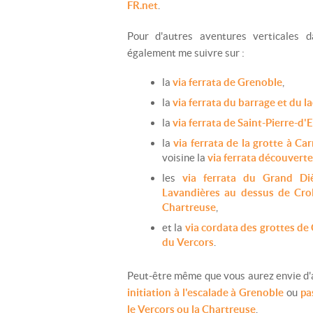
FR.net
.
Pour d'autres aventures verticales 
également me suivre sur :
la
via ferrata de Grenoble
,
la
via ferrata du barrage et du l
la
via ferrata de Saint-Pierre-d
la
via ferrata de la grotte à Ca
voisine la
via ferrata découverte
les
via ferrata du Grand Di
Lavandières au dessus de Crol
Chartreuse
,
et la
via cordata des grottes de
du Vercors
.
Peut-être même que vous aurez envie d'al
initiation à l'escalade à Grenoble
ou
pa
le Vercors ou la Chartreuse
.