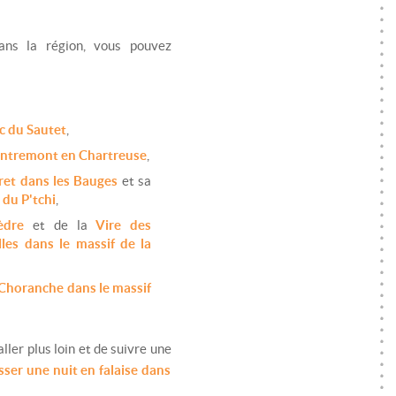
dans la région, vous pouvez
ac du Sautet
,
'Entremont en Chartreuse
,
rret dans les Bauges
et sa
 du P'tchi
,
èdre
et de la
Vire des
les dans le massif de la
 Choranche dans le massif
ler plus loin et de suivre une
sser une nuit en falaise dans