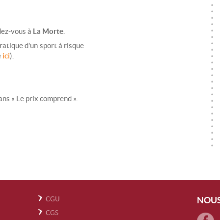
ndez-vous à
La Morte
.
ratique d'un sport à risque
e
ici
).
ans « Le prix comprend ».
NOUS
CGU
CGS