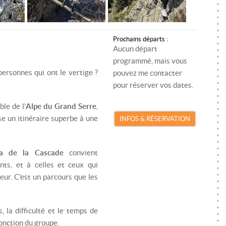
SKI DE RANDONNÉE
MONITEUR SKI/SNOWBOARD
RA
SNOWKITE
MONITEUR SNOWKITE
SK
Prochains départs :
SPÉLÉOLOGIE
MONITEUR SPÉLÉOLOGIE
S
Aucun départ
programmé, mais vous
TRAIL
SP
personnes qui ont le vertige ?
pouvez me contacter
pour réserver vos dates.
VTT
TR
le de l'
Alpe du Grand Serre
,
VIA FERRATA
VT
e un itinéraire superbe à une
INFOS & RÉSERVATION
VI
ta de la Cascade
convient
ants, et à celles et ceux qui
eur. C'est un parcours que les
, la difficulté et le temps de
onction du groupe.