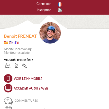
Connexion
Inscription
r activités
tes les activités
Benoît FRENEAT
PINISME
Moniteur canyoning
ANYONING
Moniteur escalade
Activités proposées :
SCADE DE GLACE
CALADE
VOIR LE N° MOBILE
EERIDE
ACCÉDER AU SITE WEB
RAPENTE
21
COMMENTAIRES
ANDONNÉE