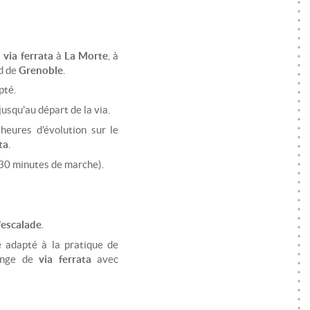
a
via ferrata
à
La Morte
, à
d de
Grenoble
.
pté.
usqu'au départ de la via.
eures d'évolution sur le
ta
.
 30 minutes de marche).
'escalade
.
é adapté à la pratique de
 longe de
via ferrata
avec