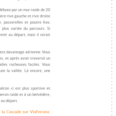
 débute par un mur raide de 20
tre rive gauche et rive droite
, passerelles et poutre fixe,
a plus variée du parcours. Si
nir au départ, mais il serait
 est davantage aérienne. Vous
is, et après avoir traversé un
lles rocheuses faciles. Vous
te la vallée. Là encore, une
alcon ») est plus sportive et
peron raide et à un belvédère,
 au départ.
e la Cascade sur ViaFerrata-