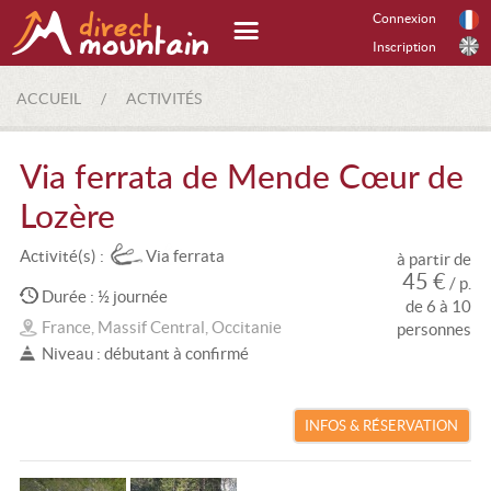
Connexion
Inscription
ACCUEIL
/
ACTIVITÉS
Via ferrata de Mende Cœur de
Lozère
Activité(s) :
Via ferrata
à partir de
45 €
/ p.
Durée : ½ journée
de 6 à 10
France, Massif Central, Occitanie
personnes
Niveau : débutant à confirmé
INFOS & RÉSERVATION