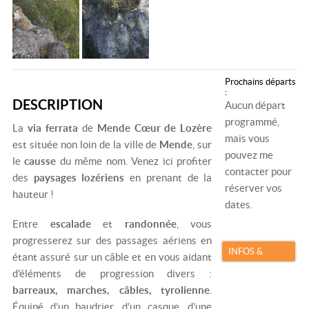
Prochains départs
:
DESCRIPTION
Aucun départ
programmé,
La
via ferrata
de
Mende Cœur de Lozère
mais vous
est située non loin de la ville de
Mende
, sur
pouvez me
le
causse
du même nom. Venez ici profiter
contacter pour
des
paysages lozériens
en prenant de la
réserver vos
hauteur !
dates.
Entre
escalade
et
randonnée
, vous
progresserez sur des passages aériens en
INFOS &
étant assuré sur un câble et en vous aidant
RÉSERVATION
d'éléments de progression divers :
barreaux, marches, câbles, tyrolienne
.
Équipé d’un baudrier, d’un casque, d'une