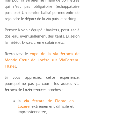
fois pour la
tyrolienne
finale de 35 mètres
qui n'est pas obligatoire (échappatoire
possible). Un sentier balisé permet enfin de
rejoindre le départ de la via puis le parking.
Pensez à venir équipé : baskets, petit sac à
dos, eau, éventuellement des gants. Et selon
la météo : k-way, crème solaire, etc.
Retrouvez le
topo de la via ferrata de
Mende Cœur de Lozère sur ViaFerrata-
FR.net
.
Si vous appréciez cette expérience,
pourquoi ne pas parcourir les autres
via
ferrata de Lozère
toutes proches :
la
via ferrata de Florac en
Lozère
, extrêmement difficile et
impressionnante,