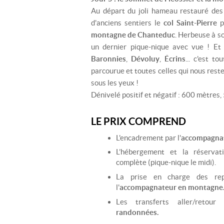
Au départ du joli hameau restauré de
d'anciens sentiers le
col Saint-Pierre
p
montagne de Chanteduc
. Herbeuse à so
un dernier pique-nique avec vue ! Et
Baronnies
,
Dévoluy
,
Écrins
... c'est t
parcourue et toutes celles qui nous rest
sous les yeux !
Dénivelé positif et négatif : 600 mètres,
LE PRIX COMPREND
L'encadrement par l'
accompagnat
L’hébergement et la réservat
complète (pique-nique le midi).
La prise en charge des re
l'
accompagnateur en montagne
Les transferts aller/retou
randonnées.