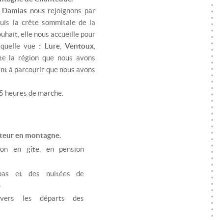
s
Damias
nous rejoignons par
uis la crête sommitale de la
uhait, elle nous accueille pour
 quelle vue :
Lure
,
Ventoux
,
oute la région que nous avons
ent à parcourir que nous avons
 5 heures de marche.
eur en montagne.
ion en gîte, en pension
pas et des nuitées de
.
r vers les départs des