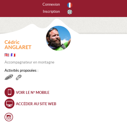
Connexion
Inscription
r activités
tes les activités
Cédric
PINISME
ANGLARET
ANYONING
Accompagnateur en montagne
SCADE DE GLACE
Activités proposées :
CALADE
VOIR LE N° MOBILE
EERIDE
ACCÉDER AU SITE WEB
RAPENTE
ANDONNÉE