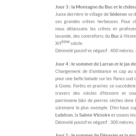
Jour 3 : la Montagne du Buc et le châte
Juste derrière le village de
Séderon
se 
ses grandes crêtes herbeuses. Pour c
nous délaissons les crêtes et profito
lavande, des contreforts du
Buc
à l'éto
ème
XII
siècle.
Dénivelé positif et négatif : 400 mètres
Jour 4 : le sommet de Larran et le jas d
Changement de d'ambiance et cap au su
pour une belle balade sur les flancs sud 
à Giono. Forêts et prairies se succèdent
travers des siècles d'histoire et so
patrimoine bâti de pierres sèches dont 
sûrement le plus exemple. D'en haut su
Lubéron
, la
Sainte-Victoire
et toutes le
Dénivelé positif et négatif : 300 mètres
Jour 5 : le sommet de Fléossier et la 