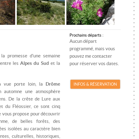
SKI DE RANDONNÉE
MONITEUR SKI/SNOWBOARD
RA
SNOWKITE
MONITEUR SNOWKITE
SK
SPÉLÉOLOGIE
MONITEUR SPÉLÉOLOGIE
S
Prochains départs :
Aucun départ
TRAIL
SP
programmé, mais vous
VTT
TR
t la promesse d'une semaine
pouvez me contacter
entre les
Alpes du Sud
et la
pour réserver vos dates.
VIA FERRATA
VT
VI
a vue porte loin, la
Drôme
INFOS & RÉSERVATION
n automne une atmosphère
ens. De la crête de Lure aux
 du Fléossier, ce sont cinq
 je vous propose pour découvrir
amme, de belles forêts, des
ées isolées au caractère bien
es, culturelles, historiques,