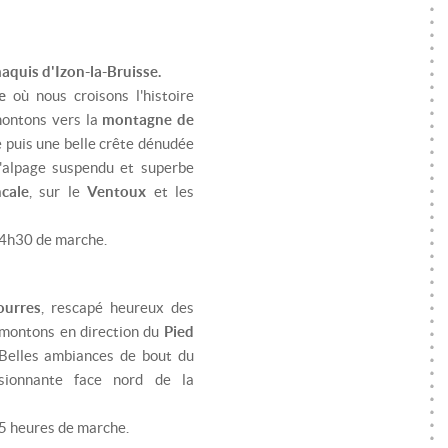
aquis d'Izon-la-Bruisse.
e
où nous croisons l'histoire
montons vers la
montagne de
e puis une belle crête dénudée
'alpage suspendu et superbe
cale
, sur le
Ventoux
et les
, 4h30 de marche.
ourres
, rescapé heureux des
montons en direction du
Pied
 Belles ambiances de bout du
sionnante face nord de la
 5 heures de marche.