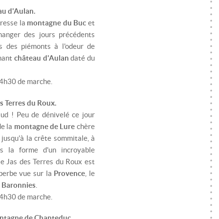
au d'Aulan.
dresse la
montagne du Buc
et
hanger des jours précédents
ns des piémonts à l'odeur de
nnant
château d'Aulan
daté du
, 4h30 de marche.
es Terres du Roux.
d ! Peu de dénivelé ce jour
de la
montagne de Lure
chère
 jusqu'à la crête sommitale, à
us la forme d'un incroyable
le Jas des Terres du Roux est
perbe vue sur la
Provence
, le
s
Baronnies
.
, 4h30 de marche.
montagne de Chanteduc.