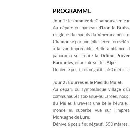
PROGRAMME
Jour 1 : le sommet de Chamouse et le m
Au départ du hameau d'
Izon-la-Bruiss
tragique du maquis du
Ventoux
, nous 
Chamouse
par une jolie sente forestièr
à la vue imprenable. Belle ambiance d
panorama sur toute la
Drôme Proven
Baronnies
, et au loin sur les
Alpes
.
Dénivelé positif et négatif : 550 mètres
Jour 2 : Éourres et le Pied du Mulet.
Au départ du sympathique village d'
É
communautés soixante-huitardes, nous 
du Mulet
à travers une belle hêtraie.
monde et superbe vue sur l’impres
Montagne de Lure
.
Dénivelé positif et négatif : 550 mètres,