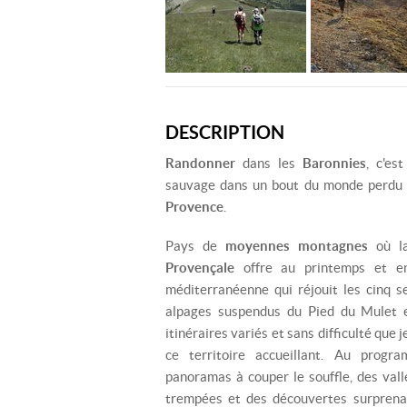
DESCRIPTION
Randonner
dans les
Baronnies
, c'es
sauvage dans un bout du monde perdu 
Provence
.
Pays de
moyennes montagnes
où l
Provençale
offre au printemps et e
méditerranéenne qui réjouit les cinq s
alpages suspendus du Pied du Mulet et
itinéraires variés et sans difficulté que
ce territoire accueillant. Au progr
panoramas à couper le souffle, des vall
trempées et des découvertes surprenant