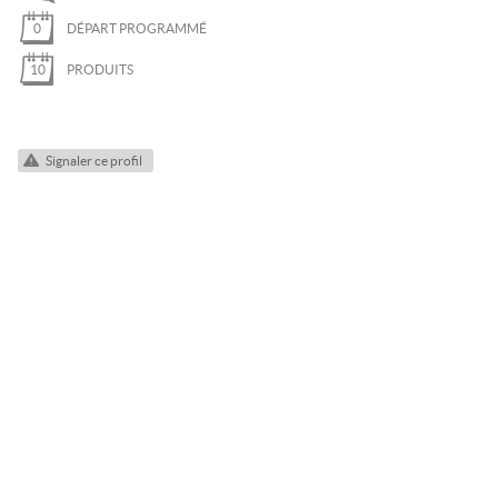
QUETTES
0
DÉPART PROGRAMMÉ
I DE RANDONNÉE
10
PRODUITS
NOWKITE
ÉLÉOLOGIE
Signaler ce profil
AIL
T
A FERRATA