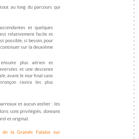
 tout au long du parcours qui
ascendantes et quelques
est relativement facile et
t possible, si besoin, pour
s continuer sur la deuxième
t ensuite plus aérien et
raversées et une descente
le, avant le mur final sans
 tronçon ravira les plus
rreaux et aucun atelier : les
oris sont privilégiés, donnant
el et original.
a de la Grande Falaise sur