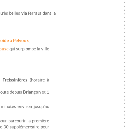
 très belles
via ferrata
dans la
roide à Pelvoux
,
louse
qui surplombe la ville
de
Freissinières
(horaire à
route depuis
Briançon
et 1
minutes environ jusqu'au
our parcourir la première
e 30 supplémentaire pour