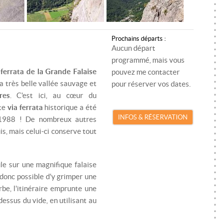
SKI DE RANDONNÉE
MONITEUR SKI/SNOWBOARD
RA
SNOWKITE
MONITEUR SNOWKITE
SK
Prochains départs :
SPÉLÉOLOGIE
MONITEUR SPÉLÉOLOGIE
S
Aucun départ
programmé, mais vous
TRAIL
SP
 ferrata de la Grande Falaise
pouvez me contacter
a très belle vallée sauvage et
pour réserver vos dates.
VTT
TR
res
. C'est ici, au cœur du
tte
via ferrata
historique a été
VIA FERRATA
VT
INFOS & RÉSERVATION
 1988 ! De nombreux autres
VI
s, mais celui-ci conserve tout
le sur une magnifique falaise
 donc possible d'y grimper une
rbe, l'itinéraire emprunte une
essus du vide, en utilisant au