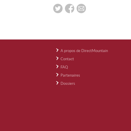
A propos de DirectMountain
Contact
FAQ
Partenaires
Dossiers