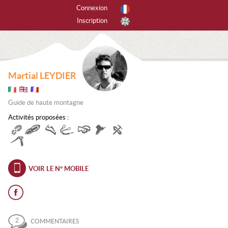
Connexion
Inscription
r activités
tes les activités
Martial LEYDIER
PINISME
Guide de haute montagne
ANYONING
Activités proposées :
SCADE DE GLACE
CALADE
EERIDE
VOIR LE N° MOBILE
RAPENTE
ANDONNÉE
2
COMMENTAIRES