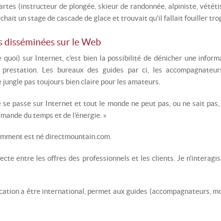
tes (instructeur de plongée, skieur de randonnée, alpiniste, vététis
erchait un stage de cascade de glace et trouvait qu'il fallait fouiller t
es disséminées sur le Web
e quoi) sur Internet, c'est bien la possibilité de dénicher une inform
ne prestation. Les bureaux des guides par ci, les accompagnateurs
 jungle pas toujours bien claire pour les amateurs.
ffre se passe sur Internet et tout le monde ne peut pas, ou ne sait pa
emande du temps et de l'énergie. »
comment est né directmountain.com.
irecte entre les offres des professionnels et les clients. Je n'interag
cation a être international, permet aux guides (accompagnateurs, mon