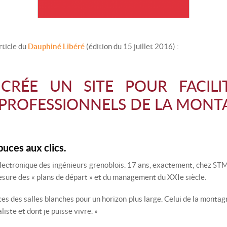
SKI DE RANDONNÉE
MONITEUR SKI/SNOWBOARD
RA
SNOWKITE
MONITEUR SNOWKITE
SK
rticle du
Dauphiné Libéré
(édition du 15 juillet 2016) :
SPÉLÉOLOGIE
MONITEUR SPÉLÉOLOGIE
S
TRAIL
SP
 CRÉE UN SITE POUR FACILI
VTT
TR
PROFESSIONNELS DE LA MONTA
VIA FERRATA
VT
VI
uces aux clics.
 électronique des ingénieurs grenoblois. 17 ans, exactement, chez ST
 mesure des « plans de départ » et du management du XXIe siècle.
s des salles blanches pour un horizon plus large. Celui de la montagne.
liste et dont je puisse vivre. »