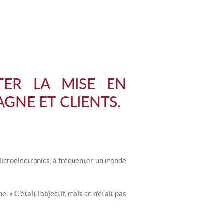
QUETTES
I DE RANDONNÉE
NOWKITE
ÉLÉOLOGIE
TER LA MISE EN
AIL
GNE ET CLIENTS.
T
A FERRATA
Microelectronics, à fréquenter un monde
 « C'était l'objectif, mais ce n'était pas