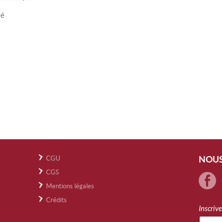
ré
NOUS
CGU
CGS
Mentions légales
Crédits
Inscriv