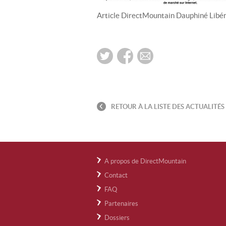
Article DirectMountain Dauphiné Libé
RETOUR À LA LISTE DES ACTUALITÉS
A propos de DirectMountain
Contact
FAQ
Partenaires
Dossiers