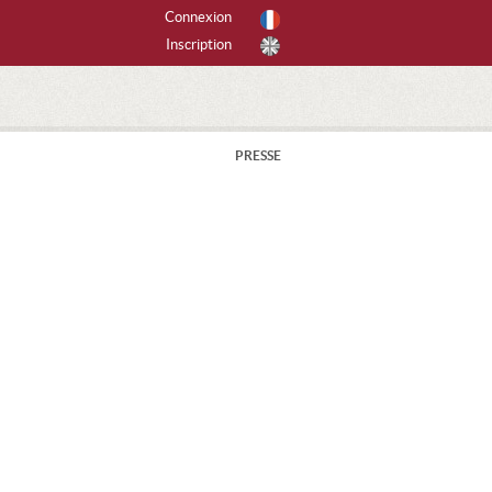
Connexion
Inscription
r activités
tes les activités
PRESSE
PINISME
ANYONING
SCADE DE GLACE
CALADE
EERIDE
RAPENTE
ANDONNÉE