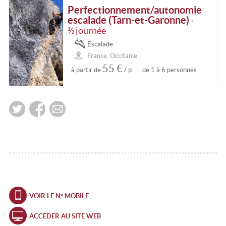
Perfectionnement/autonomie
escalade (Tarn-et-Garonne)
•
½ journée
Escalade
France, Occitanie
55 €
à partir de
/ p.
de 1 à 6 personnes
VOIR LE N° MOBILE
ACCÉDER AU SITE WEB