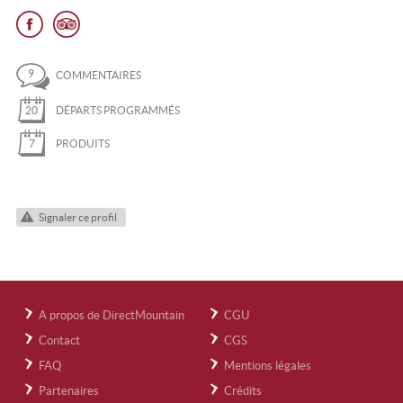
9
COMMENTAIRES
20
DÉPARTS PROGRAMMÉS
7
PRODUITS
Signaler ce profil
A propos de DirectMountain
CGU
Contact
CGS
FAQ
Mentions légales
Partenaires
Crédits