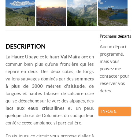
Prochains départs
:
DESCRIPTION
Aucun départ
programmé,
La
Haute Ubaye
et le
haut Val Maïra
ont en
mais vous
commun bien plus qu'une frontière qui les
pouvez me
sépare en deux. Des deux cotés, de longs
contacter pour
vallons sauvages dominés par des
sommets
réserver vos
à plus de 3000 mètres d'altitude
, de
dates.
longues et hautes falaises de calcaire ocre
qui se détachent sur le vert des alpages, des
lacs aux eaux cristallines
et un petit
INFOS &
quelque chose de Dolomites du sud qui leur
RÉSERVATION
confère cette ambiance si particulière.
En six jours, ce circuit vous propose d'aller à