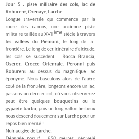
Jour 5 : piste militaire des cols, lac de
Roburent, Orenaye, Larche.
Longue traversée qui commence par la
route des canons, une ancienne piste
ème
militaire taillée au XVII
siècle à travers
les vallées du Piémont
, le long de la
frontière. Le long de cet itinéraire d'altitude,
les cols se succèdent :
Rocca Brancia
,
Oserot
,
Crocce Orientale
,
Peronni
puis
Roburent
au dessus du magnifique lac
éponyme. Nous basculons alors de l'autre
coté de la frontière, longeons encore un lac,
passons un dernier col, où vous observerez
peut être quelques
bouquetins
ou le
gypaète barbu
, puis un long vallon herbeux
nous descend doucement sur
Larche
pour un
repos bien mérité !
Nuit au gîte de
Larche
.
Dénivelé positif : 850 mètres, dénivelé