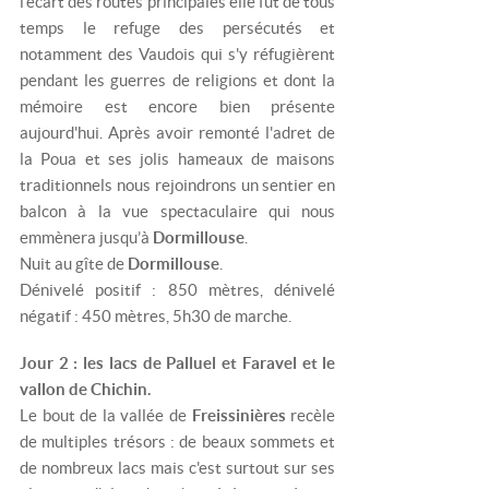
l'écart des routes principales elle fut de tous
temps le refuge des persécutés et
notamment des Vaudois qui s'y réfugièrent
pendant les guerres de religions et dont la
mémoire est encore bien présente
aujourd'hui. Après avoir remonté l'adret de
la Poua et ses jolis hameaux de maisons
traditionnels nous rejoindrons un sentier en
balcon à la vue spectaculaire qui nous
emmènera jusqu’à
Dormillouse
.
Nuit au gîte de
Dormillouse
.
Dénivelé positif : 850 mètres, dénivelé
négatif : 450 mètres, 5h30 de marche.
Jour 2 : les lacs de Palluel et Faravel et le
vallon de Chichin.
Le bout de la vallée de
Freissinières
recèle
de multiples trésors : de beaux sommets et
de nombreux lacs mais c'est surtout sur ses