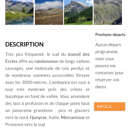
Prochains départs
:
DESCRIPTION
Aucun départ
programmé,
Très peu fréquenté, le sud du
massif des
mais vous
Écrins
offre au
randonneur
de longs vallons
pouvez me
sauvages, une multitude de cols perdus et
contacter pour
de nombreux sommets accessibles flirtant
réserver vos
avec les 3000 mètres. L'ambiance est tour à
dates.
tour très minérale près des crêtes et
bucolique en fond de vallée. Vous attendent
des lacs à profusion et de chaque point haut
INFOS &
un panorama grandiose : pics et glaciers
RÉSERVATION
vers le nord,
Queyras
, Italie,
Mercantour
et
Provence vers le sud.