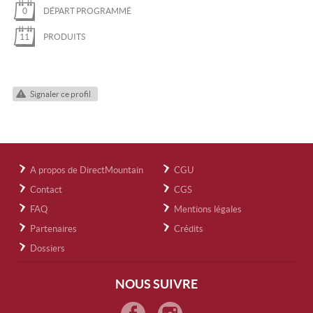
0
DÉPART PROGRAMMÉ
11
PRODUITS
Signaler ce profil
A propos de DirectMountain
CGU
Contact
CGS
FAQ
Mentions légales
Partenaires
Crédits
Dossiers
NOUS SUIVRE