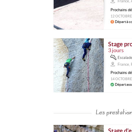
France, 
Prochains dé
12 OCTOBRE
Départ à c
Stage pr
3 jours
Escalad
France,
Prochains dé
14 OCTOBRE
Départ ass
Les prestati
Stage d'