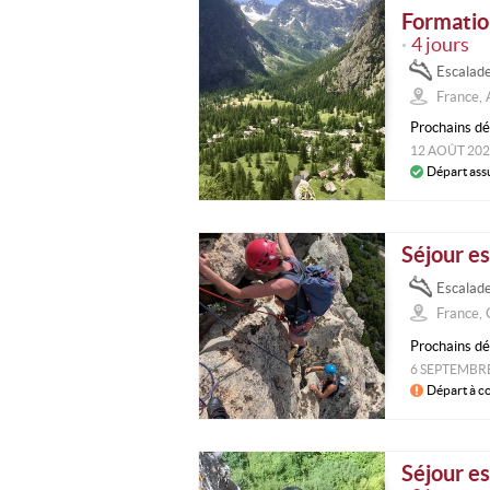
Formation
4 jours
•
Escalad
France, 
Prochains dé
12 AOÛT 20
Départ ass
Séjour e
Escalad
France, 
Prochains dé
6 SEPTEMBR
Départ à c
Séjour e