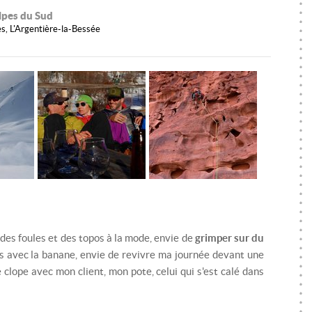
SKI DE RANDONNÉE
MONITEUR SKI/SNOWBOARD
RA
lpes du Sud
s, L'Argentière-la-Bessée
SNOWKITE
MONITEUR SNOWKITE
SK
SPÉLÉOLOGIE
MONITEUR SPÉLÉOLOGIE
S
TRAIL
SP
VTT
TR
VIA FERRATA
VT
VI
n des foules et des topos à la mode, envie de
grimper sur du
s avec la banane, envie de revivre ma journée devant une
clope avec mon client, mon pote, celui qui s'est calé dans