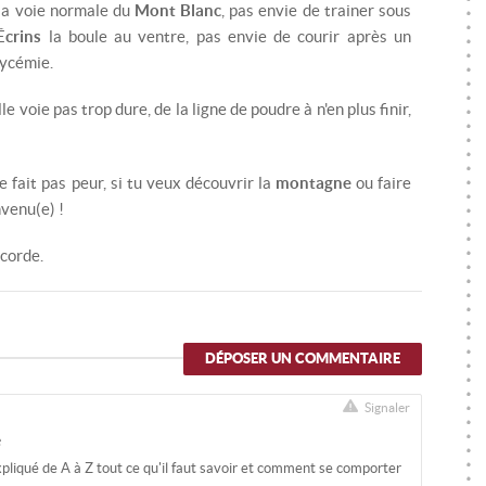
 la voie normale du
Mont Blanc
, pas envie de trainer sous
Écrins
la boule au ventre, pas envie de courir après un
lycémie.
e voie pas trop dure, de la ligne de poudre à n'en plus finir,
te fait pas peur, si tu veux découvrir la
montagne
ou faire
nvenu(e) !
 corde.
DÉPOSER UN COMMENTAIRE
Signaler
e
liqué de A à Z tout ce qu'il faut savoir et comment se comporter