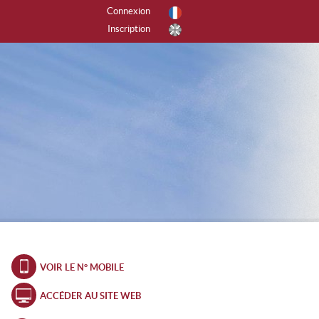
Connexion
Inscription
r activités
tes les activités
PINISME
ANYONING
SCADE DE GLACE
CALADE
EERIDE
RAPENTE
VOIR LE N° MOBILE
ANDONNÉE
ACCÉDER AU SITE WEB