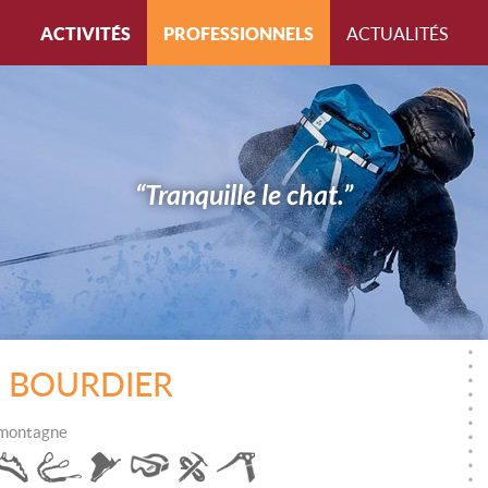
ACTIVITÉS
PROFESSIONNELS
ACTUALITÉS
Toutes les activités
Par qualifications
Pa
ALPINISME
Toutes les qualifications
Tou
CANYONING
ACCOMPAGNATEUR EN MONTAGNE
AL
“Tranquille le chat.”
CASCADE DE GLACE
GUIDE DE HAUTE MONTAGNE
C
ESCALADE
GUIDE LOCAL
CA
FREERIDE
MONITEUR VTT
ES
PARAPENTE
MONITEUR CANYONING
FR
d BOURDIER
RANDONNÉE
MONITEUR ESCALADE
PA
 montagne
RAQUETTES
MONITEUR PARAPENTE
R