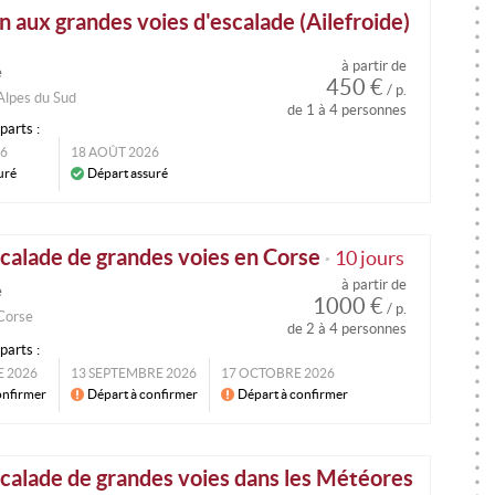
 aux grandes voies d'escalade (Ailefroide)
à partir de
e
450 €
/ p.
Alpes du Sud
de 1 à 4 personnes
parts :
26
18 AOÛT 2026
uré
Départ assuré
scalade de grandes voies en Corse
10 jours
•
à partir de
e
1000 €
/ p.
Corse
de 2 à 4 personnes
parts :
E 2026
13 SEPTEMBRE 2026
17 OCTOBRE 2026
onfirmer
Départ à confirmer
Départ à confirmer
scalade de grandes voies dans les Météores