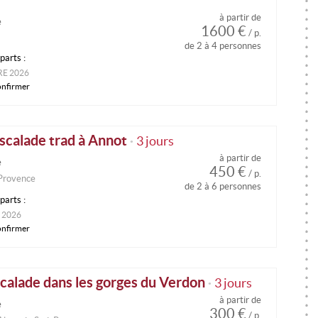
à partir de
e
1600 €
/ p.
de 2 à 4 personnes
parts :
RE 2026
onfirmer
scalade trad à Annot
3 jours
•
à partir de
e
450 €
/ p.
 Provence
de 2 à 6 personnes
parts :
 2026
onfirmer
scalade dans les gorges du Verdon
3 jours
•
à partir de
e
300 €
/ p.