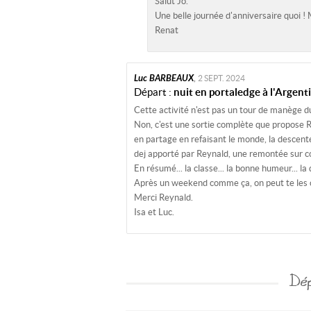
Salut Jo.
Une belle journée d'anniversaire quoi ! M
Renat
Luc BARBEAUX
,
2 SEPT. 2024
Départ :
nuit en portaledge à l'Argent
Cette activité n'est pas un tour de manège d
Non, c'est une sortie complète que propose Re
en partage en refaisant le monde, la descente 
dej apporté par Reynald, une remontée sur cor
En résumé... la classe... la bonne humeur... la
Après un weekend comme ça, on peut te les cas
Merci Reynald.
Isa et Luc.
Dép