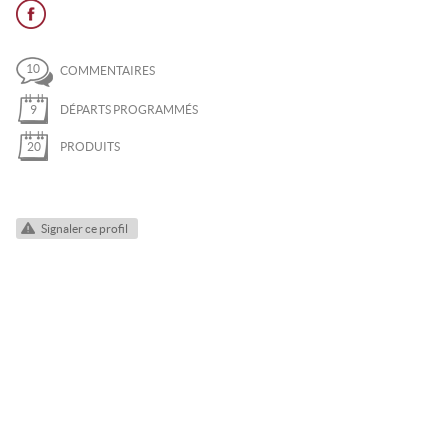
QUETTES
I DE RANDONNÉE
10
COMMENTAIRES
NOWKITE
9
DÉPARTS PROGRAMMÉS
ÉLÉOLOGIE
20
PRODUITS
AIL
T
Signaler ce profil
A FERRATA