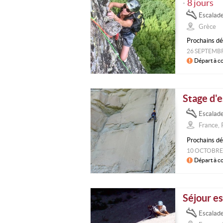
8 jours
•
Escalad
Grèce
Prochains dé
26 SEPTEMB
Départ à c
Stage d'e
Escalad
France,
Prochains dé
10 OCTOBRE
Départ à c
Séjour e
Escalad