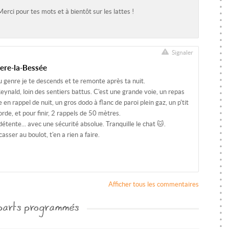
erci pour tes mots et à bientôt sur les lattes !
Signaler
iere-la-Bessée
u genre je te descends et te remonte après ta nuit.
ynald, loin des sentiers battus. C'est une grande voie, un repas
en rappel de nuit, un gros dodo à flanc de paroi plein gaz, un p'tit
de, et pour finir, 2 rappels de 50 mètres.
 détente... avec une sécurité absolue. Tranquille le chat 🐱.
ser au boulot, t'en a rien a faire.
Afficher tous les commentaires
arts programmés