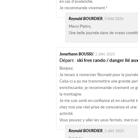
en cas d'avalanche.
Je recommande vivement !
Reynald BOURDIER
,
5 MAI 2026
Merci Pietro,
Une belle journée dans de vraies condit
Jonathann BOUSSU
,
2 JAN. 2025
Départ :
ski free rando / danger lié a
Bonjour,
Je tenais à remercier Reynald pour la journée 
Celui-ci a pu me transmettre une grande par
enrichissante, je recommande vivement ce g
la montagne.
Je me suis senti en confiance et en sécurité t
chez moi une réel prise de conscience et une 
activité.
Vous pouvez y aller les yeux fermés, merci e
Reynald BOURDIER
,
2 JAN. 2025