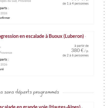
Alpes du Sud, Provence
de 1 à 4 personnes
parts :
 2026
onfirmer
ogression en escalade à Buoux (Luberon)
•
à partir de
e
380 €
/ p.
 Provence
de 2 à 6 personnes
parts :
 2026
uré
ons sans départs programmés
escalade en grande voie (Hautes-Alpes)
•