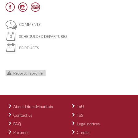
5
COMMENTS
0
SCHEDULDED DEPARTURES
11
PRODUCTS
Report this profile
About DirectMountain
ToU
Contact us
ToS
FAQ
Legal notices
Partners
Credits