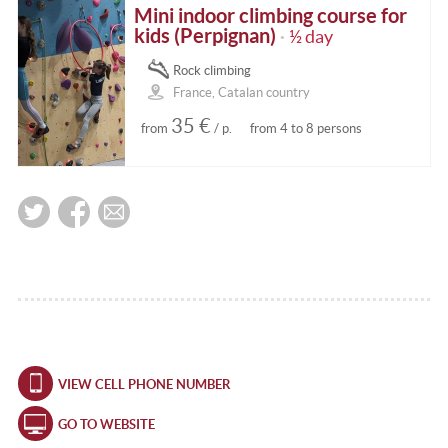
Mini indoor climbing course for
kids (Perpignan)
½ day
•
Rock climbing
France, Catalan country
35 €
from
/ p.
from 4 to 8 persons
VIEW CELL PHONE NUMBER
GO TO WEBSITE