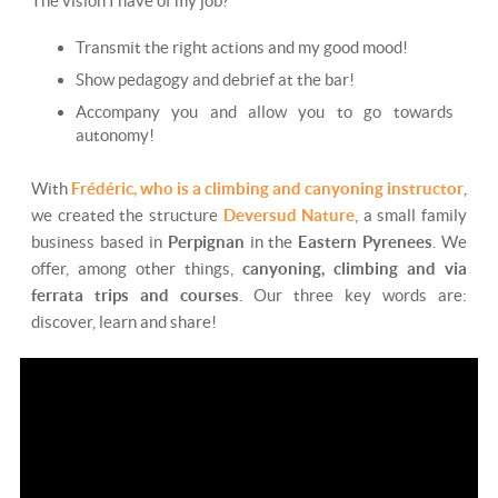
The vision I have of my job?
Transmit the right actions and my good mood!
Show pedagogy and debrief at the bar!
Accompany you and allow you to go towards
autonomy!
With
Frédéric, who is a climbing and canyoning instructor
,
we created the structure
Deversud Nature
, a small family
business based in
Perpignan
in the
Eastern Pyrenees
. We
offer, among other things,
canyoning, climbing and via
ferrata trips and courses
. Our three key words are:
discover, learn and share!