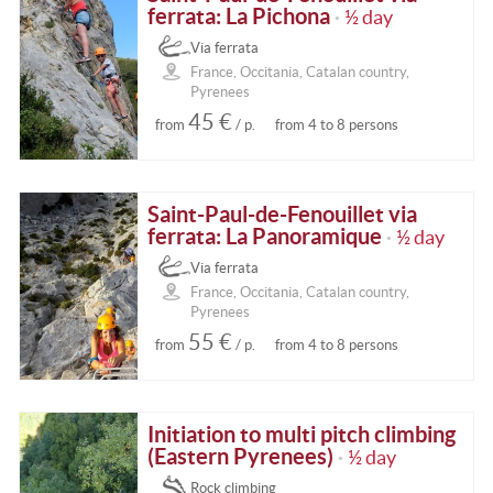
ferrata: La Pichona
½ day
•
Via ferrata
France, Occitania, Catalan country,
Pyrenees
45 €
from
/ p.
from 4 to 8 persons
Saint-Paul-de-Fenouillet via
ferrata: La Panoramique
½ day
•
Via ferrata
France, Occitania, Catalan country,
Pyrenees
55 €
from
/ p.
from 4 to 8 persons
Initiation to multi pitch climbing
(Eastern Pyrenees)
½ day
•
Rock climbing