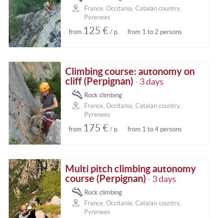
France, Occitania, Catalan country,
Pyrenees
125 €
from
/ p.
from 1 to 2 persons
Climbing course: autonomy on
cliff (Perpignan)
3 days
•
Rock climbing
France, Occitania, Catalan country,
Pyrenees
175 €
from
/ p.
from 1 to 4 persons
Multi pitch climbing autonomy
course (Perpignan)
3 days
•
Rock climbing
France, Occitania, Catalan country,
Pyrenees