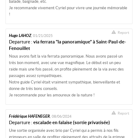
balade, baignade, etc.
Je recommande vivement Cyriel pour vivre une journée mémorable
!
Report
Hugo LAHOZ
,
01/21/2025
Departure :
via ferrata "la panoramique" à Saint-Paul-de-
Fenouillet
Nous avons fait la via ferrata panoramique. Nous avons passé un
très bon moment, avec une vue magnifique. Le début est un peu
raide mais une fois passé, on profite pleinement de la via avec des
passages assez sympathiques.
Notre guide Cyriel était vraiment sympathique, bienveillante et
donne de très bons conseils.
Je recommande pour les amoureux de la nature !
Report
Frédérique HAFENEGER
,
08/06/2024
Departure :
escalade en falaise (sortie privatisée)
Une sortie organisée avec brio par Cyriel qui a permis à nos fils
grimpeurs en salle de profiter pleinement des attraits de la grimpe