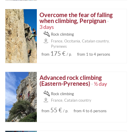
Overcome the fear of falling
when climbing, Perpignan
•
3 days
Rock climbing
France, Occitania, Catalan country,
Pyrenees
175 €
from
/ p.
from 1 to 4 persons
Advanced rock climbing
(Eastern-Pyrenees)
½ day
•
Rock climbing
France, Catalan country
55 €
from
/ p.
from 4 to 6 persons