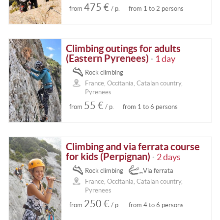
475 €
from
/ p.
from 1 to 2 persons
Climbing outings for adults
(Eastern Pyrenees)
1 day
•
Rock climbing
France, Occitania, Catalan country,
Pyrenees
55 €
from
/ p.
from 1 to 6 persons
Climbing and via ferrata course
for kids (Perpignan)
2 days
•
Rock climbing
Via ferrata
France, Occitania, Catalan country,
Pyrenees
250 €
from
/ p.
from 4 to 6 persons