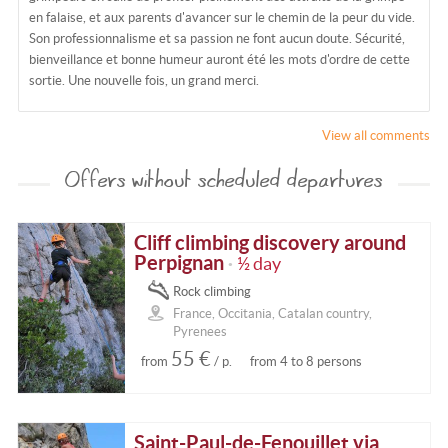
en falaise, et aux parents d'avancer sur le chemin de la peur du vide.
Son professionnalisme et sa passion ne font aucun doute. Sécurité,
bienveillance et bonne humeur auront été les mots d'ordre de cette
sortie. Une nouvelle fois, un grand merci.
View all comments
Offers without scheduled departures
Cliff climbing discovery around
Perpignan
½ day
•
Rock climbing
France, Occitania, Catalan country,
Pyrenees
55 €
from
/ p.
from 4 to 8 persons
Saint-Paul-de-Fenouillet via